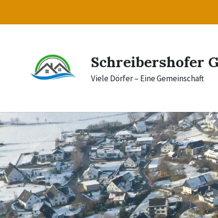
Skip
Skip
Skip
to
to
to
content
main
footer
navigation
Schreibershofer 
Viele Dörfer – Eine Gemeinschaft