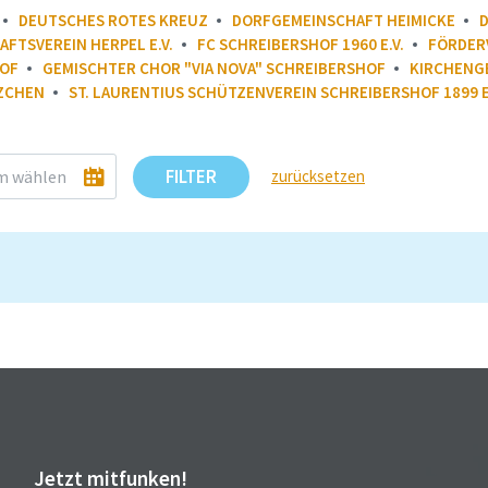
DEUTSCHES ROTES KREUZ
DORFGEMEINSCHAFT HEIMICKE
FTSVEREIN HERPEL E.V.
FC SCHREIBERSHOF 1960 E.V.
FÖRDERV
HOF
GEMISCHTER CHOR "VIA NOVA" SCHREIBERSHOF
KIRCHENGE
ZCHEN
ST. LAURENTIUS SCHÜTZENVEREIN SCHREIBERSHOF 1899 E
FILTER
zurücksetzen
Jetzt mitfunken!