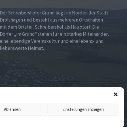
Der Schreibershofer Grund liegt im Norden der Stadt
Drolshagen und besteht aus mehreren Ortschaften
mit dem Ortsteil Schreibershof als Hauptort. Die
Dörfer „im Grund“ stehen für ein starkes Miteinander,
eine lebendige Vereinskultur und eine lebens- und
liebenswerte Heimat.
Ablehnen
Einstellungen anzeigen