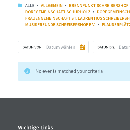
ALLE
ALLGEMEIN
BRENNPUNKT SCHREIBERSHOF
DORFGEMEINSCHAFT SCHÜRHOLZ
DORFGEMEINSCHA
FRAUENGEMEINSCHAFT ST. LAURENTIUS SCHREIBERS
MUSIKFREUNDE SCHREIBERSHOF E.V.
PLAUDERPLÄT
DATUM VON:
DATUM BIS:
No events matched your criteria
Wichtige Links