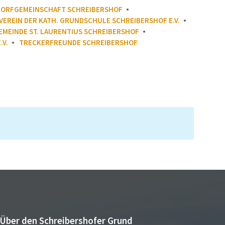
DORFGEMEINSCHAFT SCHREIBERSHOF
EREIN DER KATH. GRUNDSCHULE SCHREIBERSHOF E.V.
MEINDE ST. LAURENTIUS SCHREIBERSHOF
.V.
TRECKERFREUNDE SCHREIBERSHOF
Über den Schreibershofer Grund