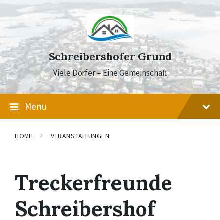
Skip
Skip
Skip
to
to
to
content
main
footer
navigation
Schreibershofer Grund
Viele Dörfer – Eine Gemeinschaft
Menu
HOME
VERANSTALTUNGEN
Treckerfreunde
Schreibershof