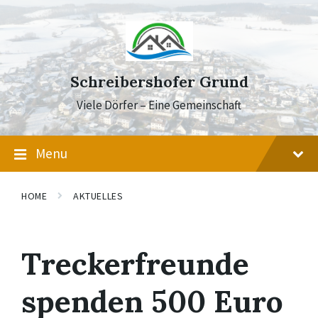
Skip
Skip
Skip
to
to
to
content
main
footer
navigation
Schreibershofer Grund
Viele Dörfer – Eine Gemeinschaft
Menu
HOME
AKTUELLES
Treckerfreunde
spenden 500 Euro