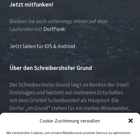
Jetzt mitfunken!
Bleiben Sie auch unterwegs immer auf dem
Laufenden mit
DorfFunk
!
Jetzt laden für iOS & Android
Über den Schreibershofer Grund
Der Schreibershofer Grund liegt im Norden der Stadt
Drolshagen und besteht aus mehreren Ortschaften
mit dem Ortsteil Schreibershof als Hauptort. Die
Dörfer „im Grund“ stehen für ein starkes Miteinander,
eine lebendige Vereinskultur und eine lebens- und
Cookie-Zustimmung verwalten
liebenswerte Heimat.
Wir verwenden Cookies, um unsere Website und unseren Service zu optimieren.