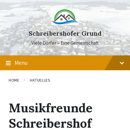
Skip
Skip
Skip
to
to
to
content
main
footer
navigation
Schreibershofer Grund
Viele Dörfer – Eine Gemeinschaft
Menu
HOME
AKTUELLES
Musikfreunde
Schreibershof