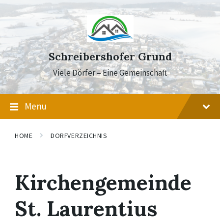
Skip
Skip
Skip
to
to
to
content
main
footer
navigation
Schreibershofer Grund
Viele Dörfer – Eine Gemeinschaft
Menu
HOME
DORFVERZEICHNIS
Kirchengemeinde
St. Laurentius