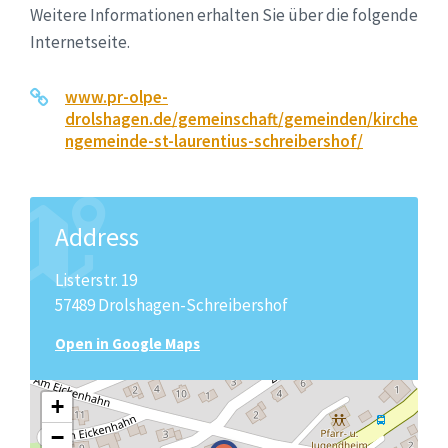
Weitere Informationen erhalten Sie über die folgende
Internetseite.
www.pr-olpe-
drolshagen.de/gemeinschaft/gemeinden/kirche
ngemeinde-st-laurentius-schreibershof/
Address
Listerstr. 19
57489 Drolshagen-Schreibershof
Open in Google Maps
+
−