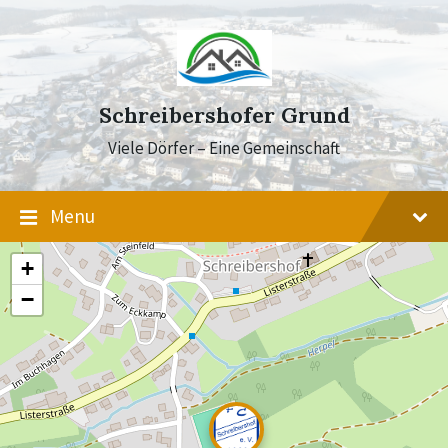
Skip
Skip
Skip
to
to
to
content
main
footer
navigation
Schreibershofer Grund
Viele Dörfer – Eine Gemeinschaft
Menu
+
−