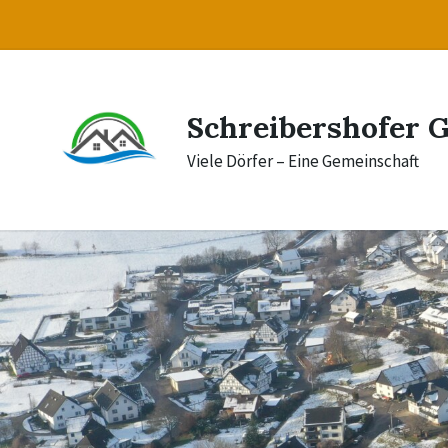
Skip
Skip
Skip
to
to
to
content
main
footer
navigation
Schreibershofer 
Viele Dörfer – Eine Gemeinschaft