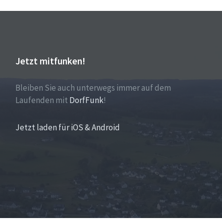
Jetzt mitfunken!
Bleiben Sie auch unterwegs immer auf dem
Laufenden mit
DorfFunk
!
Jetzt laden für iOS & Android