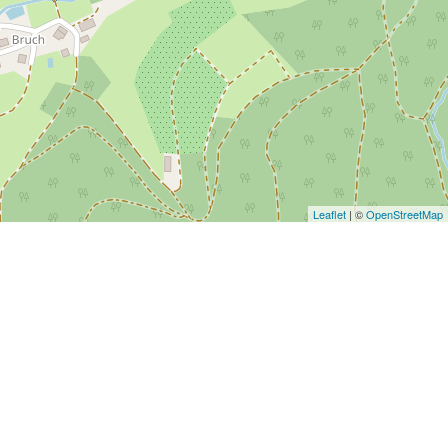
Leaflet
| ©
OpenStreetMap