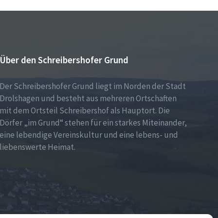
Über den Schreibershofer Grund
Der Schreibershofer Grund liegt im Norden der Stadt
Drolshagen und besteht aus mehreren Ortschaften
mit dem Ortsteil Schreibershof als Hauptort. Die
Dörfer „im Grund“ stehen für ein starkes Miteinander,
eine lebendige Vereinskultur und eine lebens- und
liebenswerte Heimat.