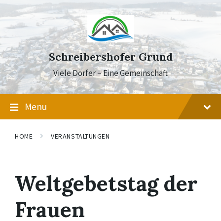
Skip
Skip
Skip
to
to
to
content
main
footer
navigation
Schreibershofer Grund
Viele Dörfer – Eine Gemeinschaft
Menu
HOME
VERANSTALTUNGEN
Weltgebetstag der
Frauen