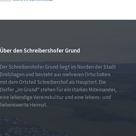
Über den Schreibershofer Grund
Der Schreibershofer Grund liegt im Norden der Stadt
Drolshagen und besteht aus mehreren Ortschaften
mit dem Ortsteil Schreibershof als Hauptort. Die
Dörfer „im Grund“ stehen für ein starkes Miteinander,
eine lebendige Vereinskultur und eine lebens- und
liebenswerte Heimat.