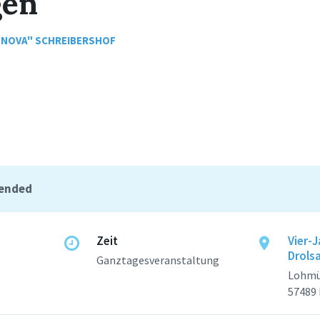
gen
 NOVA" SCHREIBERSHOF
 ended
Zeit
Vier-J
Drols
Ganztagesveranstaltung
Lohmü
57489