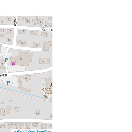
Leaflet
| ©
OpenStreetMap