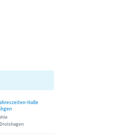
ahreszeiten-Halle
ahgen
hle
 Drolshagen