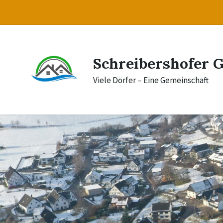
Skip
Skip
Skip
to
to
to
content
main
footer
navigation
Schreibershofer 
Viele Dörfer – Eine Gemeinschaft