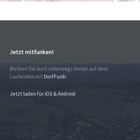
Jetzt mitfunken!
Bleiben Sie auch unterwegs immer auf dem
Laufenden mit
DorfFunk
!
Jetzt laden für iOS & Android