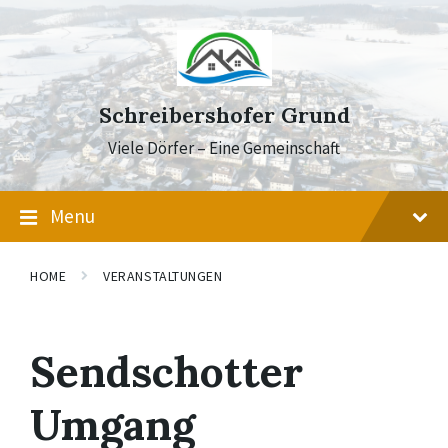
Skip
Skip
Skip
to
to
to
content
main
footer
navigation
Schreibershofer Grund
Viele Dörfer – Eine Gemeinschaft
Menu
HOME
VERANSTALTUNGEN
Sendschotter
Umgang