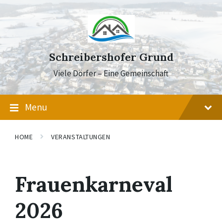
Skip
Skip
Skip
to
to
to
content
main
footer
navigation
Schreibershofer Grund
Viele Dörfer – Eine Gemeinschaft
Menu
HOME
VERANSTALTUNGEN
Frauenkarneval
2026