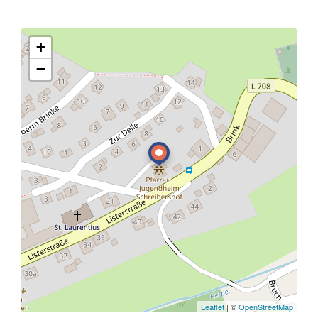
+
−
Leaflet
| ©
OpenStreetMap