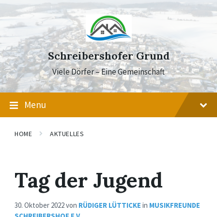
Skip
Skip
Skip
to
to
to
content
main
footer
navigation
Schreibershofer Grund
Viele Dörfer – Eine Gemeinschaft
Menu
HOME
AKTUELLES
Tag der Jugend
30. Oktober 2022
von
RÜDIGER LÜTTICKE
in
MUSIKFREUNDE
SCHREIBERSHOF E.V.