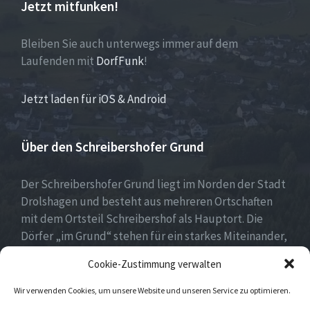
Jetzt mitfunken!
Bleiben Sie auch unterwegs immer auf dem
Laufenden mit
DorfFunk
!
Jetzt laden für iOS & Android
Über den Schreibershofer Grund
Der Schreibershofer Grund liegt im Norden der Stadt
Drolshagen und besteht aus mehreren Ortschaften
mit dem Ortsteil Schreibershof als Hauptort. Die
Dörfer „im Grund“ stehen für ein starkes Miteinander,
eine lebendige Vereinskultur und eine lebens- und
Cookie-Zustimmung verwalten
liebenswerte Heimat.
Wir verwenden Cookies, um unsere Website und unseren Service zu optimieren.