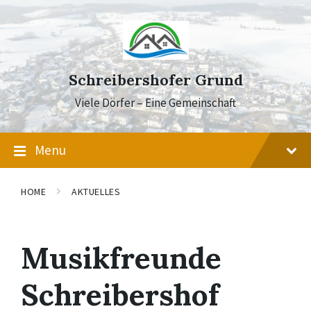
Skip
Skip
Skip
to
to
to
content
main
footer
navigation
Schreibershofer Grund
Viele Dörfer – Eine Gemeinschaft
Menu
HOME
AKTUELLES
Musikfreunde
Schreibershof