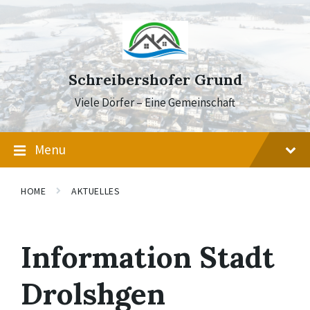
Skip
Skip
Skip
to
to
to
content
main
footer
navigation
Schreibershofer Grund
Viele Dörfer – Eine Gemeinschaft
Menu
HOME
AKTUELLES
Information Stadt
Drolshgen