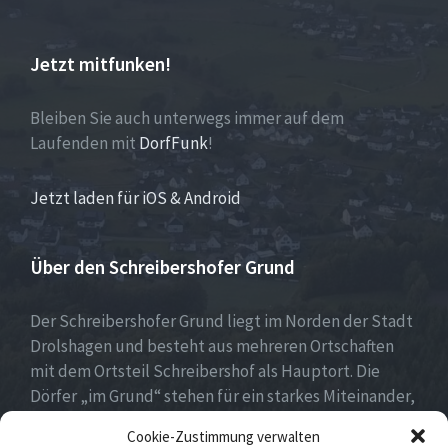
Jetzt mitfunken!
Bleiben Sie auch unterwegs immer auf dem
Laufenden mit
DorfFunk
!
Jetzt laden für iOS & Android
Über den Schreibershofer Grund
Der Schreibershofer Grund liegt im Norden der Stadt
Drolshagen und besteht aus mehreren Ortschaften
mit dem Ortsteil Schreibershof als Hauptort. Die
Dörfer „im Grund“ stehen für ein starkes Miteinander,
eine lebendige Vereinskultur und eine lebens- und
Cookie-Zustimmung verwalten
liebenswerte Heimat.