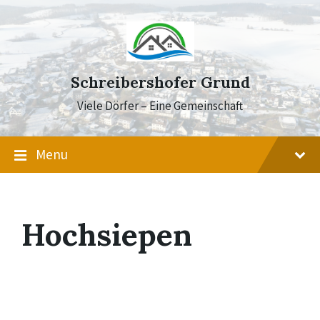
Skip
Skip
Skip
to
to
to
content
main
footer
navigation
Schreibershofer Grund
Viele Dörfer – Eine Gemeinschaft
Menu
Hochsiepen