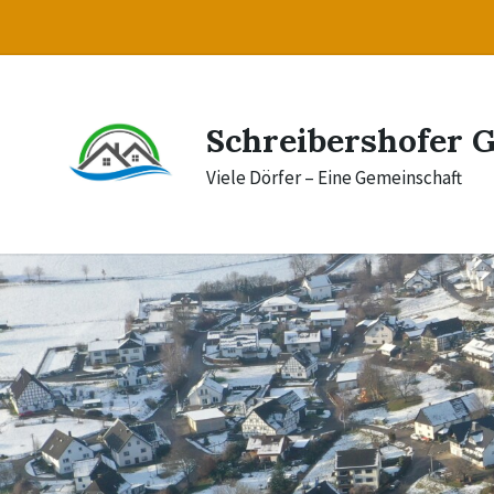
Skip
Skip
Skip
to
to
to
content
main
footer
navigation
Schreibershofer 
Viele Dörfer – Eine Gemeinschaft