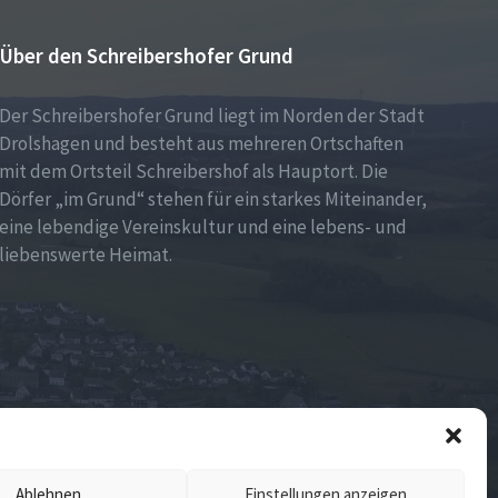
Über den Schreibershofer Grund
Der Schreibershofer Grund liegt im Norden der Stadt
Drolshagen und besteht aus mehreren Ortschaften
mit dem Ortsteil Schreibershof als Hauptort. Die
Dörfer „im Grund“ stehen für ein starkes Miteinander,
eine lebendige Vereinskultur und eine lebens- und
liebenswerte Heimat.
Ablehnen
Einstellungen anzeigen