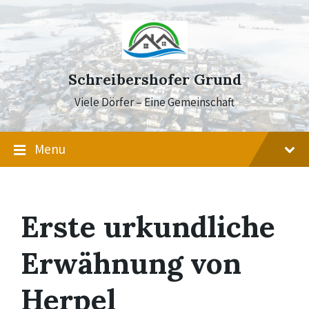
Skip
Skip
Skip
to
to
to
content
main
footer
navigation
Schreibershofer Grund
Viele Dörfer – Eine Gemeinschaft
Menu
Erste urkundliche
Erwähnung von
Herpel