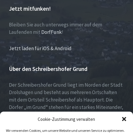
Jetzt mitfunken!
Bleiben Sie auch unterwegs immer auf dem
Laufenden mit
DorfFunk
!
Jetzt laden für iOS & Android
Über den Schreibershofer Grund
Der Schreibershofer Grund liegt im Norden der Stadt
Drolshagen und besteht aus mehreren Ortschaften
mit dem Ortsteil Schreibershof als Hauptort. Die
Dörfer „im Grund“ stehen für ein starkes Miteinander,
eine lebendige Vereinskultur und eine lebens- und
Cookie-Zustimmung verwalten
liebenswerte Heimat.
Wir verwenden Cookies, um unsere Website und unseren Service zu optimieren.